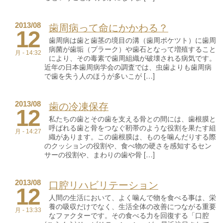
歯周病って命にかかわる？
2013/08
12
歯周病は歯と歯茎の境目の溝（歯周ポケツト）に歯周
病菌が歯垢（プラーク）や歯石となって増殖すること
月 - 14:32
により、その毒素で歯周組織が破壊される病気です。
近年の日本歯周病学会の調査では、虫歯よりも歯周病
で歯を失う人のほうが多いこが […]
歯の冷凍保存
2013/08
12
私たちの歯とその歯を支える骨との間には、歯根膜と
呼ばれる歯と骨をつなぐ靭帯のような役割を果たす組
月 - 14:27
織があります。この歯根膜は、ものを噛んだりする際
のクッションの役割や、食べ物の硬さを感知するセン
サーの役割や、まわりの歯や骨 […]
口腔リハビリテーション
2013/08
12
人間の生活において、よく噛んで物を食べる事は、栄
養の吸収だけでなく、生活全体の改善につながる重要
月 - 13:33
なファクターです。その食べる力を回復する「口腔