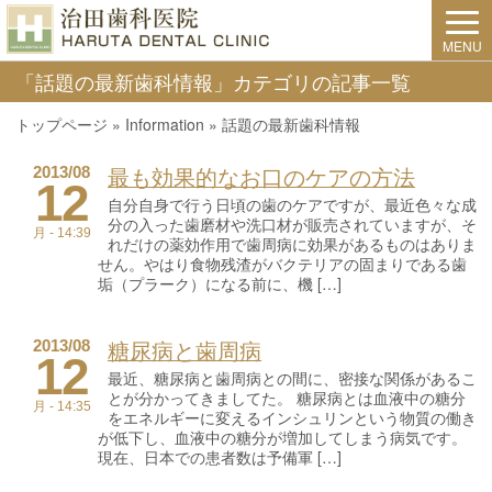
MENU
「話題の最新歯科情報」カテゴリの記事一覧
トップページ
»
Information
»
話題の最新歯科情報
最も効果的なお口のケアの方法
2013/08
12
自分自身で行う日頃の歯のケアですが、最近色々な成
分の入った歯磨材や洗口材が販売されていますが、そ
月 - 14:39
れだけの薬効作用で歯周病に効果があるものはありま
せん。やはり食物残渣がバクテリアの固まりである歯
垢（プラーク）になる前に、機 […]
糖尿病と歯周病
2013/08
12
最近、糖尿病と歯周病との間に、密接な関係があるこ
とが分かってきましてた。 糖尿病とは血液中の糖分
月 - 14:35
をエネルギーに変えるインシュリンという物質の働き
が低下し、血液中の糖分が増加してしまう病気です。
現在、日本での患者数は予備軍 […]