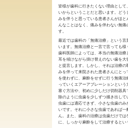
皆様が歯科に行きたくない理由として
いからということだと思います。どう
みを伴うと思っている患者さんがほと
んなことはなく、痛みを伴わない無痛
す。
最近では歯科の「無痛治療」という言
います。無痛治療と一言で言っても様
歯科医師によっては、本当の無痛治療
耳を傾けながら掛け替えのない歯を大
と提言します。しかし、それは治療の
みを伴って来院された患者さんにとっ
を使わずに、麻酔をせずに行う無痛治
っていくエアーアブレーションという
塞ぐ方法や、初めに少しだけ切削器具
除のように虫歯を少しずつ掻き出して
虫歯には適応できず、小さな虫歯のみ
いです。それに小さな虫歯であれば一
ん。また、歯科の治療は虫歯だけでは
に、しっかり麻酔をして治療するとい