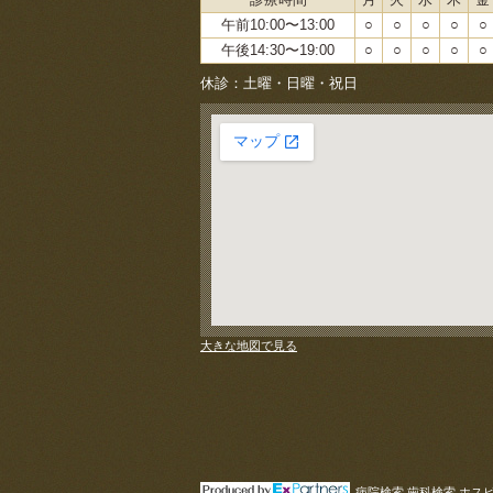
午前10:00〜13:00
○
○
○
○
○
午後14:30〜19:00
○
○
○
○
○
休診：土曜・日曜・祝日
大きな地図で見る
病院検索 歯科検索 ホス