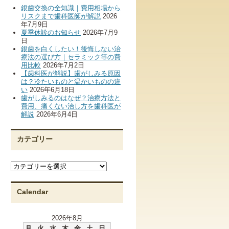
銀歯交換の全知識｜費用相場から
リスクまで歯科医師が解説
2026
年7月9日
夏季休診のお知らせ
2026年7月9
日
銀歯を白くしたい！後悔しない治
療法の選び方｜セラミック等の費
用比較
2026年7月2日
【歯科医が解説】歯がしみる原因
は？冷たいものと温かいものの違
い
2026年6月18日
歯がしみるのはなぜ？治療方法と
費用、痛くない治し方を歯科医が
解説
2026年6月4日
カテゴリー
カ
テ
ゴ
リ
Calendar
ー
2026年8月
月
火
水
木
金
土
日