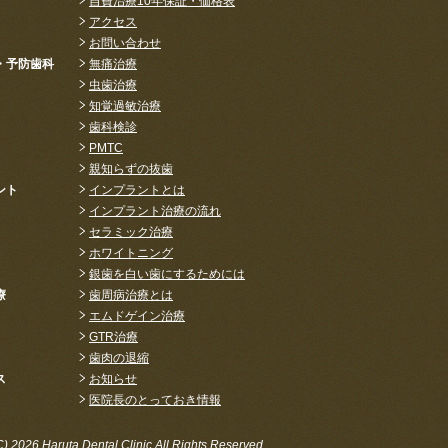
自費治療10年保証・価格表
アクセス
お問い合わせ
・予防歯科
無痛治療
虫歯治療
知覚過敏治療
歯科検診
PMTC
親知らずの抜歯
ント
インプラントとは
インプラント治療の流れ
セラミック治療
ホワイトニング
銀歯を白い歯にするためには
療
歯周病治療とは
エムドゲイン治療
GTR治療
歯肉の退縮
ス
お知らせ
医院長のとっておき情報
(C) 2026
Haruta Dental Clinic
All Rights Reserved.