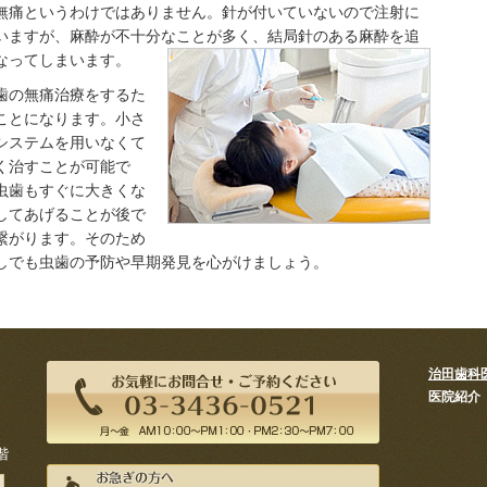
無痛というわけではありません。針が付いていないので注射に
いますが、麻酔が不十分なことが多く、結局針のある麻酔を追
なってしまいます。
歯の無痛治療をするた
ことになります。小さ
システムを用いなくて
く治すことが可能で
虫歯もすぐに大きくな
してあげることが後で
繋がります。そのため
しでも虫歯の予防や早期発見を心がけましょう。
治田歯科
医院紹介
階