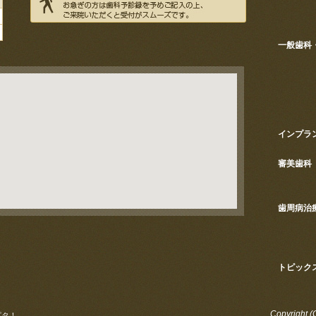
一般歯科
インプラ
審美歯科
歯周病治
トピック
Copyright 
ピタ！