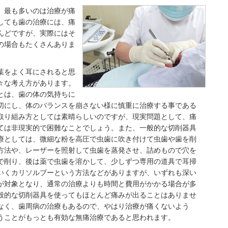
、最も多いのは治療が痛
しても歯の治療には、痛
んどですが、実際にはそ
の場合もたくさんありま
葉をよく耳にされると思
々な考え方があります。
とは、歯の体の気持ちに
切にし、体のバランスを崩さない様に慎重に治療する事である
取り組み方としては素晴らしいのですが、現実問題として、痛
ては非現実的で困難なことでしょう。また、一般的な切削器具
療としては、微細な粉を高圧で虫歯に吹き付けて虫歯や歯を削
方法や、レーザーを照射して虫歯を蒸発させ、詰めもので穴を
で削り、後は薬で虫歯を溶かして、少しずつ専用の道具で耳掃
いくカリソルブーという方法などがありますが、いずれも深い
が対象となり、通常の治療よりも時間と費用がかかる場合が多
般的な切削器具を使ってもほとんど痛みが出ることはありませ
なく、歯周病の治療もあるので、やはり治療が痛くないよう
うことがもっとも有効な無痛治療であると思われます。