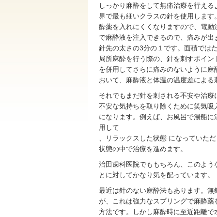
しっかり麻酔をして無痛治療を行える
界で最も細いクラスの針を使用します
酔薬を入れにくくなりますので、電動
で麻酔液を注入できるので、痛みが出
針先の太さの3分の１です。面積ではた
局所麻酔を行う際の、針を刺すポイン
を併用してさらに痛みのないように麻
おいて、麻酔液と体温の温度差による
それでもまだ針を刺される不安や治療
不安な気持ちを取り除くために笑気吸
になります。例えば、お風呂で湯船に
用して
、リラックスした状態 になっていた
状態の中で治療を進めます。
治田歯科医院でももちろん、このよう
とに対してかなり気を配っています。
最近は針のない麻酔法もあります。無
が、これは強力なスプリングで麻酔薬
方法です。しかし麻酔時に至近距離で