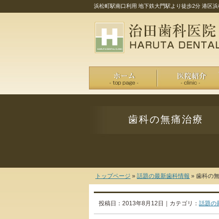
浜松町駅南口利用 地下鉄大門駅より徒歩2分 港区浜松
歯科の無痛治療
トップページ
»
話題の最新歯科情報
»
歯科の無
投稿日：2013年8月12日｜カテゴリ：
話題の