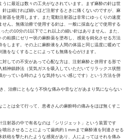
ように最近は数々の工夫がなされています。まず麻酔の針は世
。針は細ければ細いほど注射するときに痛くないのですが、麻
注射器を使用します。また電動注射器は非常にゆっくりの速度
ません。無痛治療で使用する針は、一般に採血などで使用する
ったの10分の1以下でこれ以上の細い針はありません。また、
トの粘膜にゼリー状の麻酔薬を塗布し、感覚を鈍化させる方法
酔をします。その上に麻酔液を人間の体温と同じ温度に暖めて
刺激をなくすることによっても無痛を心がけます。
に対しての不安があって心配な方は、注射麻酔と併用する形で
入精神鎮静法（笑気ガスを吸入していただいてリラックス状態
漬かっている時のような気持ちいい感じです）という方法を併
だき、治療にともなう不快な痛みや音などがあまり気にならない
なことは全て行って、患者さんの麻酔時の痛みをほぼ無くすこ
針注射器の中で有名なのは「シリジェット」という装置です
を噴出させることによって歯肉約１mmまで麻酔液を到達させる
水鉄砲を撃たれたような感覚があり、人によってはそれを痛み