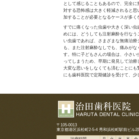
として感じることもあるので、完全に
対する恐怖感は大きく軽減されると思
加することが必要となるケースが多く
すでに痛くなった虫歯や大きく深い虫
めには、どうしても注射麻酔を行なう
い虫歯であれば、さまざまな無痛治療
も、また注射麻酔なしでも、痛みがな
す。特に子どもさんの場合は、小さい
ってしまうため、早期に発見して治療
大変な思いをしなくても済むことにも
にも歯科医院で定期健診を受けて、少
〒105-0013
東京都港区浜松町2-5-4 秀和浜松町駅前ビル2
診療時間
月
火
水
木
金