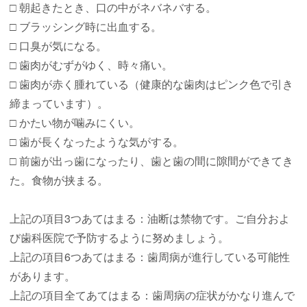
□ 朝起きたとき、口の中がネバネバする。
□ ブラッシング時に出血する。
□ 口臭が気になる。
□ 歯肉がむずがゆく、時々痛い。
□ 歯肉が赤く腫れている（健康的な歯肉はピンク色で引き
締まっています）。
□ かたい物が噛みにくい。
□ 歯が長くなったような気がする。
□ 前歯が出っ歯になったり、歯と歯の間に隙間ができてき
た。食物が挟まる。
上記の項目3つあてはまる：油断は禁物です。ご自分およ
び歯科医院で予防するように努めましょう。
上記の項目6つあてはまる：歯周病が進行している可能性
があります。
上記の項目全てあてはまる：歯周病の症状がかなり進んで