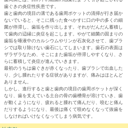
歯ぐきの炎症性疾患です。
歯と歯肉の境目の溝である歯周ポケットの清掃が行き届か
ないでいると、そこに残った食べかすに口の中の多くの細
菌が停滞し、歯垢を作り出します。それがだんだん蓄積し
て歯肉の辺縁に炎症を起こします。やがて細菌の固まりの
歯垢を唾液中のカルシウムやリンが石灰化させて、歯ブラ
シでは取り除けない歯石にしてしまいます。歯石の表面は
ザラザラなため、そこにまた歯垢が停滞しやすくなり、さ
らに蓄積して炎症が進んでいきます。
最初のうちは歯ぐきが赤くなったり、歯ブラシで出血した
り、少し腫れたりする症状がありますが、痛みはほとんど
ありません。
しかし、進行すると歯と歯肉の境目の歯周ポケットが深く
なり、歯を支えている土台の骨の歯槽骨が溶けていき、歯
が動くようになり、疲れると腫れて痛んだり、咬むと痛ん
だりするようになり、最後は痛くて咬めなくなって抜歯を
しなければいけなくなってしまう病気です。